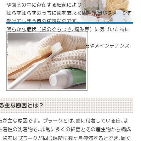
や歯茎の中に存在する細菌により､
知らず知らずのうちに歯を支える周囲組織がダメージを
受けてしまう骨の病気なのです。
明らかな症状（歯のぐらつき､痛み等）に気づいた時に
は､かなり病状が進んでしまって
いる事が多いので､定期的な歯石除去やメインテナンス
が大事です。
る主な原因とは？
石が主な原因です。プラークとは､歯に付着している白､ま
粘着性の沈着物で､非常に多くの細菌とその産生物から構成
。歯石はプラークが同じ場所に数ヶ月停滞するとでき､固く