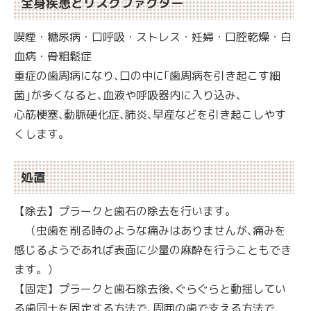
全身疾患とリスクファクター
喫煙・糖尿病・口呼吸・ストレス・妊婦・口腔乾燥・白
血病・骨粗鬆症
重症の歯周病になり､口の中に｢歯周病を引き起こす細
菌｣が多くなると､血液や呼吸器内に入り込み､
心筋梗塞､動脈硬化症､肺炎､早産などを引き起こしやす
くします。
処置
【除去】プラークと歯石の除去を行います。
（虫歯を削る時のような痛みはありませんが､痛みを
感じるようであれば表面に少量の麻酔を行うこともでき
ます。）
【固定】プラークと歯石除去後､ぐらぐらと動揺してい
る歯同士を固定する方法で､周囲の歯で支える方法で