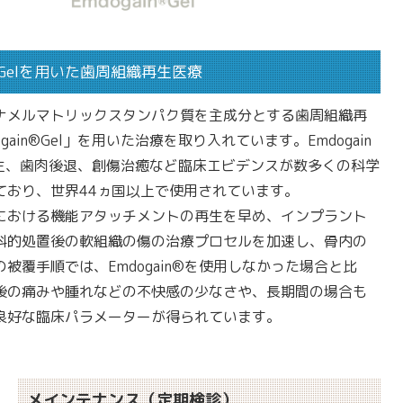
n®Gelを用いた歯周組織再生医療
ナメルマトリックスタンパク質を主成分とする歯周組織再
gain®Gel」を用いた治療を取り入れています。Emdogain
生、歯肉後退、創傷治癒など臨床エビデンスが数多くの科学
ており、世界44ヵ国以上で使用されています。
における機能アタッチメントの再生を早め、インプラント
科的処置後の軟組織の傷の治療プロセルを加速し、骨内の
被覆手順では、Emdogain®を使用しなかった場合と比
後の痛みや腫れなどの不快感の少なさや、長期間の場合も
良好な臨床パラメーターが得られています。
メインテナンス（定期検診）